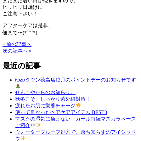
まだまだ暑い日が続きますので、
ヒリヒリ日焼けに
ご注意下さい！
アフターケアは是非、
佃まで〜(*´꒳`*)
« 前の記事へ
次の記事へ »
最近の記事
ゆめタウン徳島店12月のポイントデーのお知らせです
せんこやからのお知らせ。
秋冬こそ、しっかり紫外線対策！
疲れたお肌に栄養チャージ
使って良かったヘアケアアイテム BEST3
マスクの湿気に負けない！カール持続マスカラベース
ご紹介
ウォータープルーフ処方で、落ち知らずのアイシャド
ウ