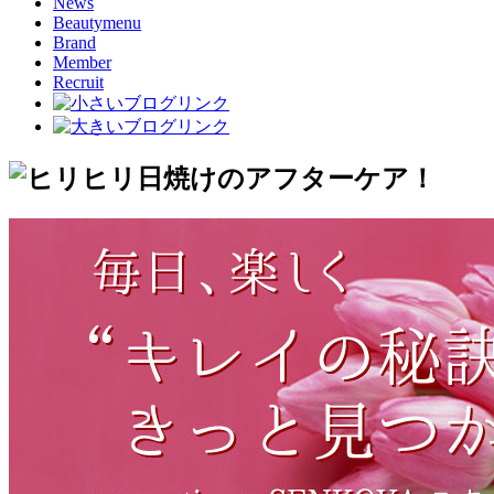
News
Beautymenu
Brand
Member
Recruit