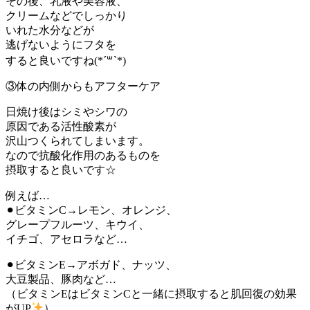
その後、乳液や美容液、
クリームなどでしっかり
いれた水分などが
逃げないようにフタを
すると良いですね(*´꒳`*)
③体の内側からもアフターケア
日焼け後はシミやシワの
原因である活性酸素が
沢山つくられてしまいます。
なので抗酸化作用のあるものを
摂取すると良いです☆
例えば…
⚫︎ビタミンC→レモン、オレンジ、
グレープフルーツ、キウイ、
イチゴ、アセロラなど…
⚫︎ビタミンE→アボガド、ナッツ、
大豆製品、豚肉など…
（ビタミンEはビタミンCと一緒に摂取すると肌回復の効果
がUP
）