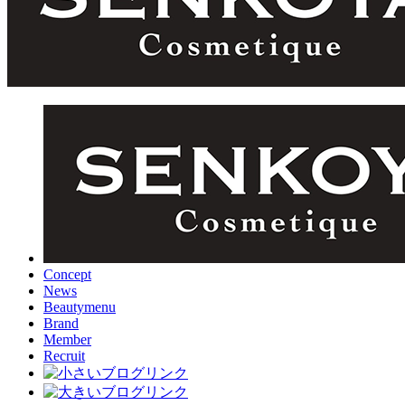
Concept
News
Beautymenu
Brand
Member
Recruit