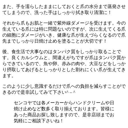
また、手を濡らしたままにしておくと爪の水分まで蒸発させ
てしまうので、洗った手はしっかり拭き取り清潔に！
それから爪もお肌と一緒で紫外線ダメージを受けます。今の
生えている爪には特に問題ないのですが、次に生えてくる爪
の細胞にダメージがいき、健康な爪が生えづらくなるので爪
先までしっかり日焼け止めを塗ることが大切です！
後、食生活で大事なのはタンパク質をしっかり取ることで
す。良くカルシウムと、間違えがちですが爪はタンパク質か
らできているので、魚や卵、赤みの肉や、大豆などをしっか
り摂取してあげるとしっかりとした割れにくい爪が生えてき
ます。
このように少し意識するだけで爪への負担を減らすことがで
きるので是非試してみて下さい^ – ^
センコヤでは各メーカーからハンドクリームや日
焼け止めなど数多く取り揃えております。皆様に
あった商品お探し致しますので、是非店頭までお
気軽にご相談下さいね！