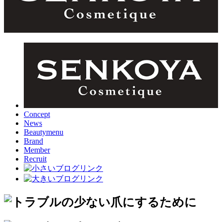
Concept
News
Beautymenu
Brand
Member
Recruit