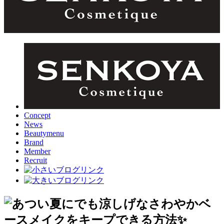
Concept
News
Beautymenu
Brand
Member
Recruit