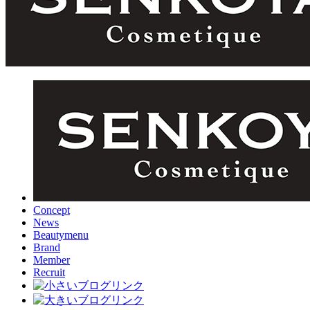
Concept
News
Beautymenu
Brand
Member
Recruit