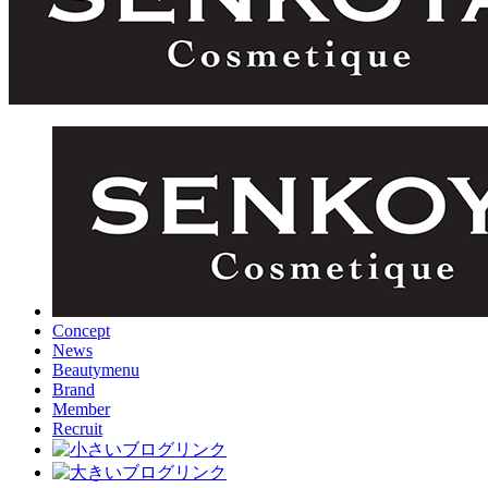
Concept
News
Beautymenu
Brand
Member
Recruit