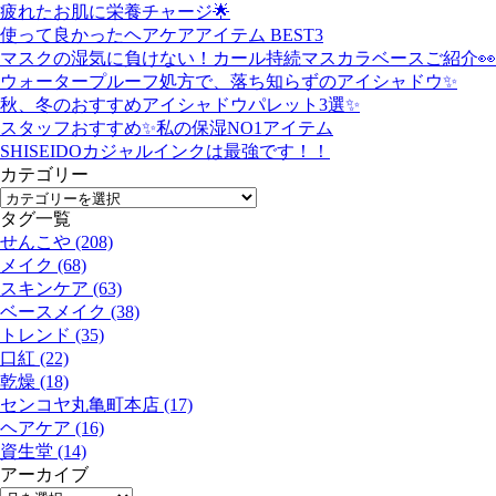
疲れたお肌に栄養チャージ🌟
使って良かったヘアケアアイテム BEST3
マスクの湿気に負けない！カール持続マスカラベースご紹介👀
ウォータープルーフ処方で、落ち知らずのアイシャドウ✨
秋、冬のおすすめアイシャドウパレット3選✨
スタッフおすすめ✨私の保湿NO1アイテム
SHISEIDOカジャルインクは最強です！！
カテゴリー
タグ一覧
せんこや (208)
メイク (68)
スキンケア (63)
ベースメイク (38)
トレンド (35)
口紅 (22)
乾燥 (18)
センコヤ丸亀町本店 (17)
ヘアケア (16)
資生堂 (14)
アーカイブ