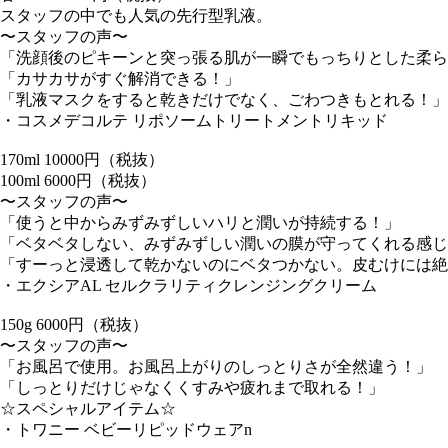
スタッフの中でも人気の先行型乳液。
〜スタッフの声〜
「洗顔後のピキーンと突っ張る肌が一瞬でもっちりとした柔ら
「カサカサがすぐ解消できる！」
「乳液マスクをすると乾きだけでなく、ごわつきもとれる！」
・コスメデコルテ リポソームトリートメントリキッド
170ml 10000円（税抜）
100ml 6000円（税抜）
〜スタッフの声〜
「使うと中からみずみずしいハリと潤いが持続する！」
「ベタベタしない、みずみずしい潤いの膜が守ってくれる感じ
「すーっと浸透して乾かないのにベタつかない。皮むけには絶
・エクシアAL セルクラリティクレンジングクリーム
150g 6000円（税抜）
〜スタッフの声〜
「お風呂で使用。お風呂上がりのしっとりさが全然違う！」
「しっとりだけじゃなくくすみや疲れまで取れる！」
☆スペシャルアイテム☆
・トワニー ベビーリピッドウェアn