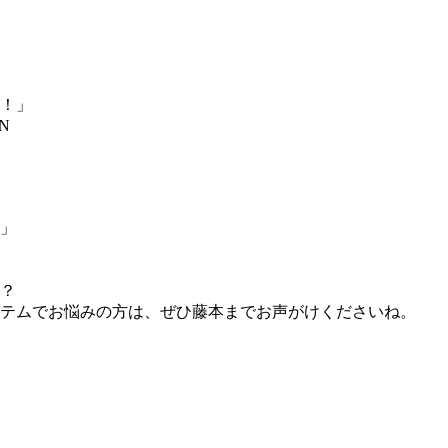
！」
N
」
？
テムでお悩みの方は、ぜひ藤本までお声がけくださいね。