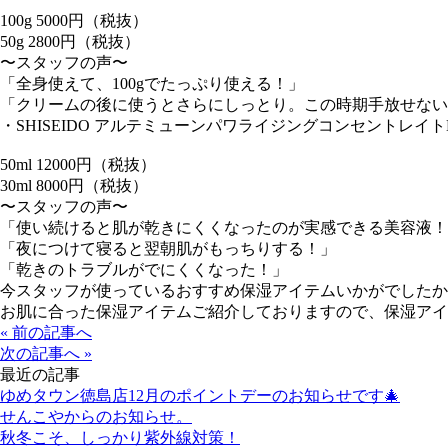
100g 5000円（税抜）
50g 2800円（税抜）
〜スタッフの声〜
「全身使えて、100gでたっぷり使える！」
「クリームの後に使うとさらにしっとり。この時期手放せない
・SHISEIDO アルテミューンパワライジングコンセントレイト
50ml 12000円（税抜）
30ml 8000円（税抜）
〜スタッフの声〜
「使い続けると肌が乾きにくくなったのが実感できる美容液！
「夜につけて寝ると翌朝肌がもっちりする！」
「乾きのトラブルがでにくくなった！」
今スタッフが使っているおすすめ保湿アイテムいかがでしたか
お肌に合った保湿アイテムご紹介しておりますので、保湿アイ
« 前の記事へ
次の記事へ »
最近の記事
ゆめタウン徳島店12月のポイントデーのお知らせです🎄
せんこやからのお知らせ。
秋冬こそ、しっかり紫外線対策！