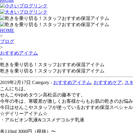
Recruit
HOME
>
ブログ
>
おすすめアイテム
>
乾きを乗り切る！スタッフおすすめ保湿アイテム
乾きを乗り切る！スタッフおすすめ保湿アイテム
2019年2月17日
Category -
おすすめアイテム
,
おすすめケア
,
ス
こんにちは。
せんこやゆめタウン高松店の藤本です。
今年の冬は、寒暖差が激しくお客様からもお肌の乾きのお悩み
今日はせんこやスタッフが使っているおすすめ保湿スペシャル
☆デイリーアイテム☆
・アルビオン乳液&コスメデコルテ乳液
各110ml 3000円（税抜）〜