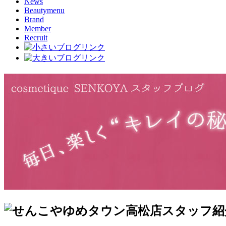
News
Beautymenu
Brand
Member
Recruit