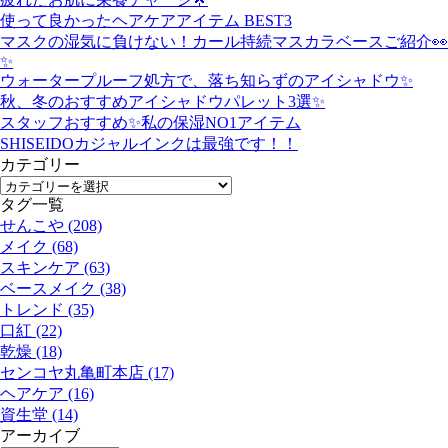
使って良かったヘアケアアイテム BEST3
マスクの湿気に負けない！カール持続マスカラベースご紹介👀
✨
ウォータープルーフ処方で、落ち知らずのアイシャドウ✨
秋、冬のおすすめアイシャドウパレット3選✨
スタッフおすすめ✨私の保湿NO1アイテム
SHISEIDOカジャルインクは最強です！！
カテゴリー
タグ一覧
せんこや (208)
メイク (68)
スキンケア (63)
ベースメイク (38)
トレンド (35)
口紅 (22)
乾燥 (18)
センコヤ丸亀町本店 (17)
ヘアケア (16)
資生堂 (14)
アーカイブ