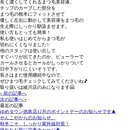
長く濃くしてくれるまつ毛美容液。
チップのカーブした部分を
まつ毛の根本にフィットさせて
優しく左右に動かして美容液をまつ毛の
生え際にしっかり馴染ませます。
使い方もとっても簡単！
私も使いはじめてからまつ毛が
切れにくくなりました✨
他のスタッフは使い出して
すぐハリが出てきたのか、ビューラーで
カールさせるとカールがしっかりついて
日中下がりにくいそうです。
長さはまだ使用継続中なので、
ぜひまつ毛チェックしてみてくださいね🎵
取り扱いは綾川店のみになります🤗
« 前の記事へ
次の記事へ »
最近の記事
ゆめタウン徳島店12月のポイントデーのお知らせです🎄
せんこやからのお知らせ。
秋冬こそ、しっかり紫外線対策！
疲れたお肌に栄養チャージ🌟