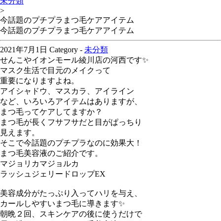
未分類
>
今話題のプチプラまつ毛ケアアイテム
今話題のプチプラまつ毛ケアアイテム
2021年7月1日
Category -
未分類
せんこやイオンモール綾川店の河西です✨
マスク生活で目元のメイクって
重要になりますよね。
アイシャドウ、マスカラ、アイライン
など、いろいろアイテムはありますが、
まつ毛ってケアしてますか？
まつ毛が長くフサフサだと目がぱっちり
見えます。
そこで今話題のプチプラなのに効果大！
まつ毛美容液のご紹介です。
マジョリカマジョルカ
ラッシュジェリードロップEX
美容成分がたっぷり入ってハリを与え、
カールしやすいまつ毛に導きます✨
朝晩２回、スキンケアの後に使うだけで