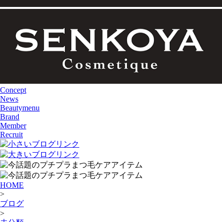
Concept
News
Beautymenu
Brand
Member
Recruit
HOME
>
ブログ
>