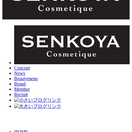
Concept
News
Beautymenu
Brand
Member
Recruit
HOME