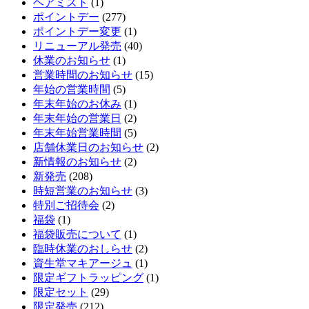
ヘアミスト
(1)
ポイントデー
(277)
ポイントデー変更
(1)
リニューアル発売
(40)
休業のお知らせ
(1)
営業時間のお知らせ
(15)
年始の営業時間
(5)
年末年始のお休み
(1)
年末年始の営業日
(2)
年末年始営業時間
(5)
店舗休業日のお知らせ
(2)
新情報のお知らせ
(2)
新発売
(208)
時短営業のお知らせ
(3)
特別ご招待会
(2)
福袋
(1)
福袋販売について
(1)
臨時休業のおしらせ
(2)
資生堂マキアージュ
(1)
限定ギフトラッピング
(1)
限定セット
(29)
限定発売
(212)