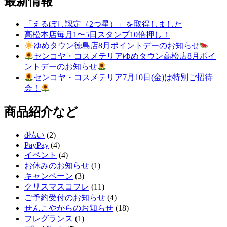
最新情報
「えるぼし認定（2つ星）」を取得しました
高松本店毎月1〜5日スタンプ10倍押し！
ゆめタウン徳島店8月ポイントデーのお知らせ
センコヤ・コスメテリアゆめタウン高松店8月ポイ
ントデーのお知らせ
センコヤ・コスメテリア7月10日(金)は特別ご招待
会！
商品紹介など
d払い
(2)
PayPay
(4)
イベント
(4)
お休みのお知らせ
(1)
キャンペーン
(3)
クリスマスコフレ
(11)
ご予約受付のお知らせ
(4)
せんこやからのお知らせ
(18)
フレグランス
(1)