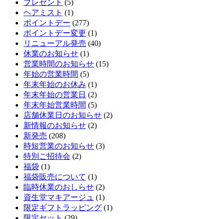
プレゼント
(5)
ヘアミスト
(1)
ポイントデー
(277)
ポイントデー変更
(1)
リニューアル発売
(40)
休業のお知らせ
(1)
営業時間のお知らせ
(15)
年始の営業時間
(5)
年末年始のお休み
(1)
年末年始の営業日
(2)
年末年始営業時間
(5)
店舗休業日のお知らせ
(2)
新情報のお知らせ
(2)
新発売
(208)
時短営業のお知らせ
(3)
特別ご招待会
(2)
福袋
(1)
福袋販売について
(1)
臨時休業のおしらせ
(2)
資生堂マキアージュ
(1)
限定ギフトラッピング
(1)
限定セット
(29)