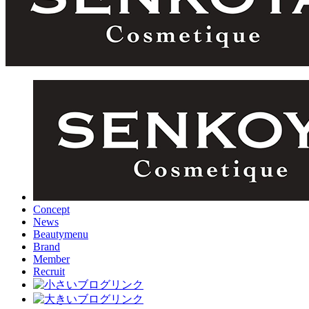
Concept
News
Beautymenu
Brand
Member
Recruit