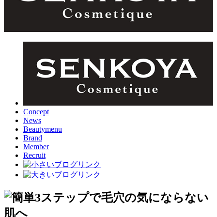
Concept
News
Beautymenu
Brand
Member
Recruit