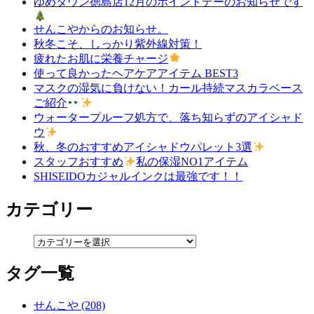
ゆめタウン徳島店12月のポイントデーのお知らせです
せんこやからのお知らせ。
秋冬こそ、しっかり紫外線対策！
疲れたお肌に栄養チャージ
使って良かったヘアケアアイテム BEST3
マスクの湿気に負けない！カール持続マスカラベース
ご紹介
ウォータープルーフ処方で、落ち知らずのアイシャド
ウ
秋、冬のおすすめアイシャドウパレット3選
スタッフおすすめ
私の保湿NO1アイテム
SHISEIDOカジャルインクは最強です！！
カテゴリー
タグ一覧
せんこや (208)