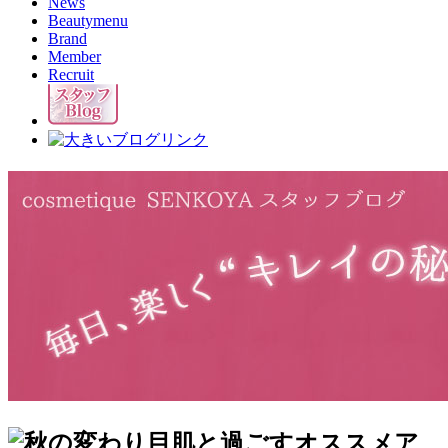
News
Beautymenu
Brand
Member
Recruit