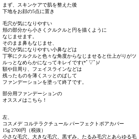
まず、スキンケアで肌を整えた後
下地をお顔の5点に置き
毛穴が気になりやすい
頬の部分から小さくクルクルと円を描くように
なじませます。
そのまま鼻もなじませ、
毛穴が気になりやすい小鼻などは
丁寧にクルクルと色々な角度からなじませると仕上がりがツ
ルっとなめらかになってキレイです(*ﾟ▽ﾟ)ﾉ
額や目周り、フェイスラインなどは
残ったものを薄くスッとのばして
ファンデーションを塗って終了です。
部分用ファンデーションの
オススメはこちら！
左、
コスメデ コルテラクチュール パーフェクトポアカバー
15g 2700円（税抜）
小さな毛穴、大きな毛穴、黒ずみ、たるみ毛穴とあらゆる毛