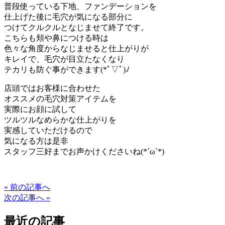
普段使っている下地、ファンデーションを
仕上げた後に毛穴が気になる部分に
つけてクルクルとなじませて終了です。
こちらも頬や鼻につける時は
色々な角度からなじませると仕上がりが
キレイで、毛穴が目立たなくなり
テカリも防ぐ事ができます(*ﾟ▽ﾟ)ﾉ
店頭ではお客様に合わせた
オススメの毛穴対策アイテムを
実際にお顔に試して
ツルツルなめらかな仕上がりを
実感していただけるので
気になる方は是非
スタッフ三好までお声かけくださいね(*´ω`*)
« 前の記事へ
次の記事へ »
最近の記事