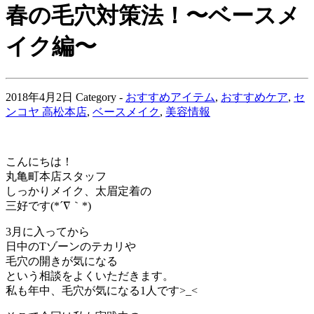
春の毛穴対策法！〜ベースメ
イク編〜
2018年4月2日
Category -
おすすめアイテム
,
おすすめケア
,
セ
ンコヤ 高松本店
,
ベースメイク
,
美容情報
こんにちは！
丸亀町本店スタッフ
しっかりメイク、太眉定着の
三好です(*´∇｀*)
3月に入ってから
日中のTゾーンのテカリや
毛穴の開きが気になる
という相談をよくいただきます。
私も年中、毛穴が気になる1人です>_<