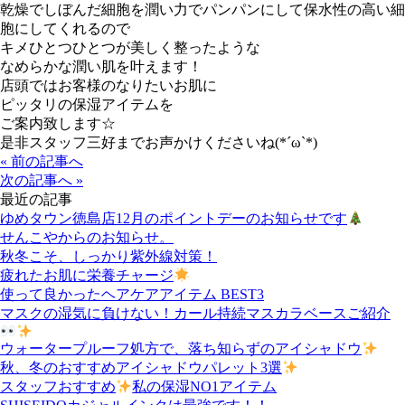
乾燥でしぼんだ細胞を潤い力でパンパンにして保水性の高い細
胞にしてくれるので
キメひとつひとつが美しく整ったような
なめらかな潤い肌を叶えます！
店頭ではお客様のなりたいお肌に
ピッタリの保湿アイテムを
ご案内致します☆
是非スタッフ三好までお声かけくださいね(*´ω`*)
« 前の記事へ
次の記事へ »
最近の記事
ゆめタウン徳島店12月のポイントデーのお知らせです
せんこやからのお知らせ。
秋冬こそ、しっかり紫外線対策！
疲れたお肌に栄養チャージ
使って良かったヘアケアアイテム BEST3
マスクの湿気に負けない！カール持続マスカラベースご紹介
ウォータープルーフ処方で、落ち知らずのアイシャドウ
秋、冬のおすすめアイシャドウパレット3選
スタッフおすすめ
私の保湿NO1アイテム