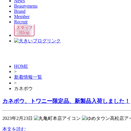
News
Beautymenu
Brand
Member
Recruit
HOME
>
新着情報一覧
>
カネボウ
カネボウ、トワニー限定品、新製品入荷しました！
2023年2月23日
本文を読む