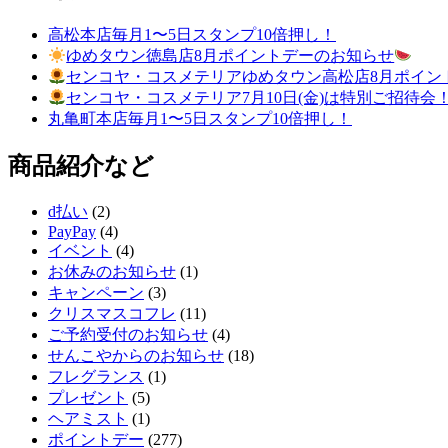
高松本店毎月1〜5日スタンプ10倍押し！
ゆめタウン徳島店8月ポイントデーのお知らせ
センコヤ・コスメテリアゆめタウン高松店8月ポイン
センコヤ・コスメテリア7月10日(金)は特別ご招待会
丸亀町本店毎月1〜5日スタンプ10倍押し！
商品紹介など
d払い
(2)
PayPay
(4)
イベント
(4)
お休みのお知らせ
(1)
キャンペーン
(3)
クリスマスコフレ
(11)
ご予約受付のお知らせ
(4)
せんこやからのお知らせ
(18)
フレグランス
(1)
プレゼント
(5)
ヘアミスト
(1)
ポイントデー
(277)