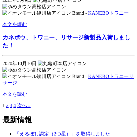
2021年3月9日
Brand -
KANEBO
トワニー
本文を読む
カネボウ、トワニー、リサージ新製品入荷しまし
た！
2020年10月10日
Brand -
KANEBO
トワニー
リ
サージ
本文を読む
1
2
3
4
次へ »
最新情報
「えるぼし認定（2つ星）」を取得しました