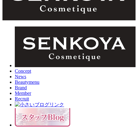
Concept
News
Beautymenu
Brand
Member
Recruit