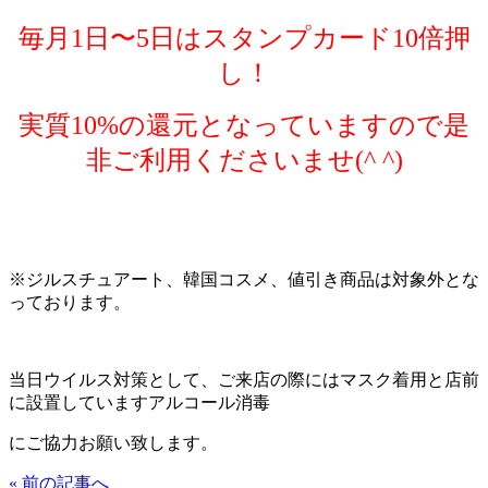
毎月
1
日〜
5
日はスタンプカード
10
倍押
し！
実質
10%
の還元となっていますので是
非ご利用くださいませ
(^ ^)
※
ジルスチュアート、韓国コスメ、値引き商品は対象外とな
っております。
当日ウイルス対策として、ご来店の際にはマスク着用と店前
に設置していますアルコール消毒
にご協力お願い致します。
« 前の記事へ