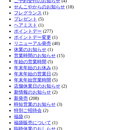
ご予約受付のお知らせ
(4)
せんこやからのお知らせ
(18)
フレグランス
(1)
プレゼント
(5)
ヘアミスト
(1)
ポイントデー
(277)
ポイントデー変更
(1)
リニューアル発売
(40)
休業のお知らせ
(1)
営業時間のお知らせ
(15)
年始の営業時間
(5)
年末年始のお休み
(1)
年末年始の営業日
(2)
年末年始営業時間
(5)
店舗休業日のお知らせ
(2)
新情報のお知らせ
(2)
新発売
(208)
時短営業のお知らせ
(3)
特別ご招待会
(2)
福袋
(1)
福袋販売について
(1)
臨時休業のおしらせ
(2)