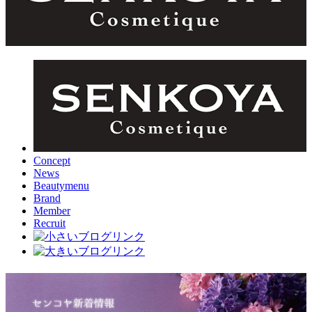
Concept
News
Beautymenu
Brand
Member
Recruit