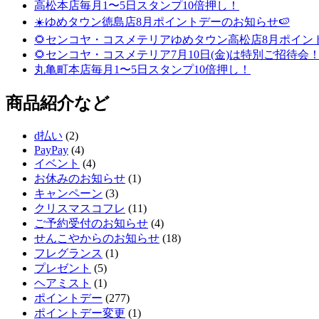
高松本店毎月1〜5日スタンプ10倍押し！
☀️ゆめタウン徳島店8月ポイントデーのお知らせ🍉
🌻センコヤ・コスメテリアゆめタウン高松店8月ポイン
🌻センコヤ・コスメテリア7月10日(金)は特別ご招待会！
丸亀町本店毎月1〜5日スタンプ10倍押し！
商品紹介など
d払い
(2)
PayPay
(4)
イベント
(4)
お休みのお知らせ
(1)
キャンペーン
(3)
クリスマスコフレ
(11)
ご予約受付のお知らせ
(4)
せんこやからのお知らせ
(18)
フレグランス
(1)
プレゼント
(5)
ヘアミスト
(1)
ポイントデー
(277)
ポイントデー変更
(1)