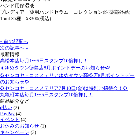
ハンド用保湿液
プレディア 薬用ハンドセラム コレクション(医薬部外品)
15ml ×5種 ¥3300(税込)
« 前の記事へ
次の記事へ »
最新情報
高松本店毎月1〜5日スタンプ10倍押し！
☀️ゆめタウン徳島店8月ポイントデーのお知らせ🍉
🌻センコヤ・コスメテリアゆめタウン高松店8月ポイントデー
のお知らせ🌻
🌻センコヤ・コスメテリア7月10日(金)は特別ご招待会！🌻
丸亀町本店毎月1〜5日スタンプ10倍押し！
商品紹介など
d払い
(2)
PayPay
(4)
イベント
(4)
お休みのお知らせ
(1)
キャンペーン
(3)