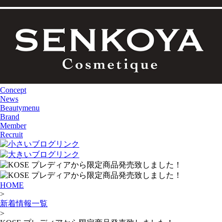
Concept
News
Beautymenu
Brand
Member
Recruit
HOME
>
新着情報一覧
>