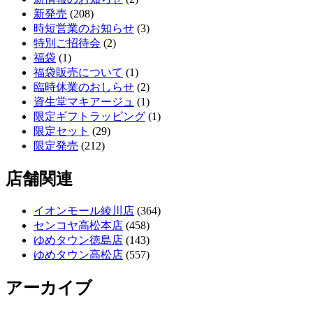
新発売
(208)
時短営業のお知らせ
(3)
特別ご招待会
(2)
福袋
(1)
福袋販売について
(1)
臨時休業のおしらせ
(2)
資生堂マキアージュ
(1)
限定ギフトラッピング
(1)
限定セット
(29)
限定発売
(212)
店舗関連
イオンモール綾川店
(364)
センコヤ高松本店
(458)
ゆめタウン徳島店
(143)
ゆめタウン高松店
(557)
アーカイブ