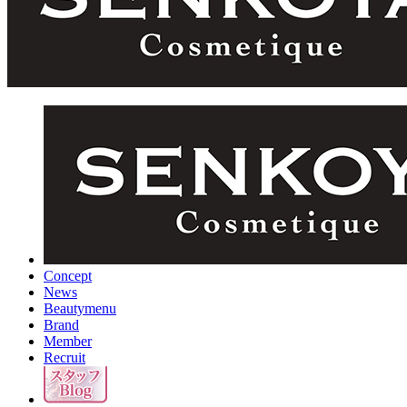
Concept
News
Beautymenu
Brand
Member
Recruit