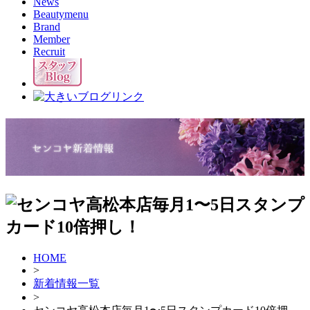
News
Beautymenu
Brand
Member
Recruit
HOME
>
新着情報一覧
>