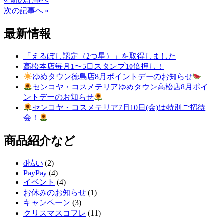
« 前の記事へ
次の記事へ »
最新情報
「えるぼし認定（2つ星）」を取得しました
高松本店毎月1〜5日スタンプ10倍押し！
ゆめタウン徳島店8月ポイントデーのお知らせ
センコヤ・コスメテリアゆめタウン高松店8月ポイ
ントデーのお知らせ
センコヤ・コスメテリア7月10日(金)は特別ご招待
会！
商品紹介など
d払い
(2)
PayPay
(4)
イベント
(4)
お休みのお知らせ
(1)
キャンペーン
(3)
クリスマスコフレ
(11)