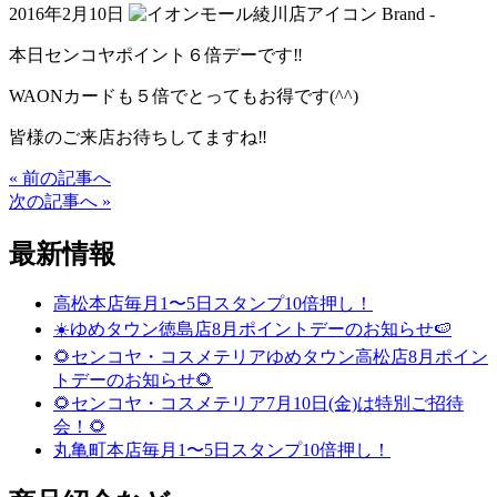
2016年2月10日
Brand -
本日センコヤポイント６倍デーです‼
WAONカードも５倍でとってもお得です(^^)
皆様のご来店お待ちしてますね‼
« 前の記事へ
次の記事へ »
最新情報
高松本店毎月1〜5日スタンプ10倍押し！
☀️ゆめタウン徳島店8月ポイントデーのお知らせ🍉
🌻センコヤ・コスメテリアゆめタウン高松店8月ポイン
トデーのお知らせ🌻
🌻センコヤ・コスメテリア7月10日(金)は特別ご招待
会！🌻
丸亀町本店毎月1〜5日スタンプ10倍押し！