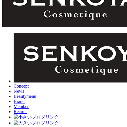
Concept
News
Beautymenu
Brand
Member
Recruit