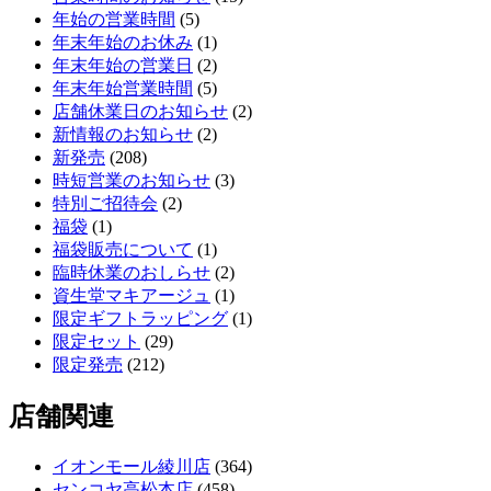
年始の営業時間
(5)
年末年始のお休み
(1)
年末年始の営業日
(2)
年末年始営業時間
(5)
店舗休業日のお知らせ
(2)
新情報のお知らせ
(2)
新発売
(208)
時短営業のお知らせ
(3)
特別ご招待会
(2)
福袋
(1)
福袋販売について
(1)
臨時休業のおしらせ
(2)
資生堂マキアージュ
(1)
限定ギフトラッピング
(1)
限定セット
(29)
限定発売
(212)
店舗関連
イオンモール綾川店
(364)
センコヤ高松本店
(458)