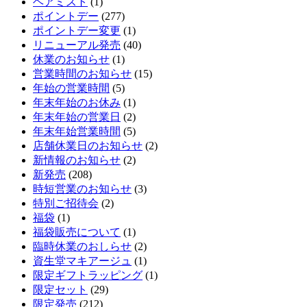
ヘアミスト
(1)
ポイントデー
(277)
ポイントデー変更
(1)
リニューアル発売
(40)
休業のお知らせ
(1)
営業時間のお知らせ
(15)
年始の営業時間
(5)
年末年始のお休み
(1)
年末年始の営業日
(2)
年末年始営業時間
(5)
店舗休業日のお知らせ
(2)
新情報のお知らせ
(2)
新発売
(208)
時短営業のお知らせ
(3)
特別ご招待会
(2)
福袋
(1)
福袋販売について
(1)
臨時休業のおしらせ
(2)
資生堂マキアージュ
(1)
限定ギフトラッピング
(1)
限定セット
(29)
限定発売
(212)