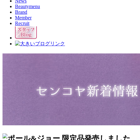
News
Beautymenu
Brand
Member
Recruit