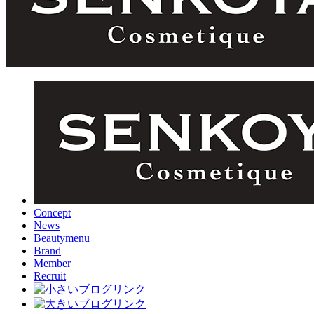
Concept
News
Beautymenu
Brand
Member
Recruit