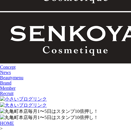
Concept
News
Beautymenu
Brand
Member
Recruit
HOME
>