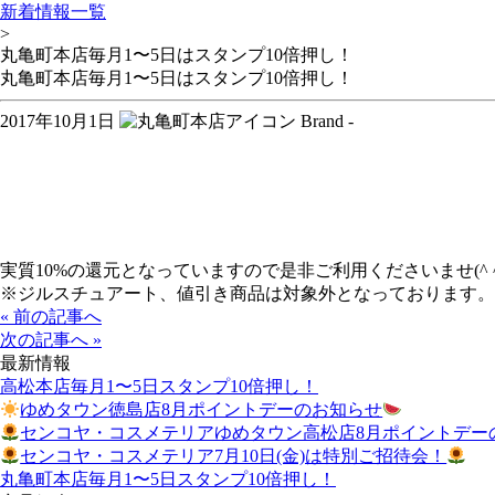
新着情報一覧
>
丸亀町本店毎月1〜5日はスタンプ10倍押し！
丸亀町本店毎月1〜5日はスタンプ10倍押し！
2017年10月1日
Brand -
実質10%の還元となっていますので是非ご利用くださいませ(^ ^
※ジルスチュアート、値引き商品は対象外となっております。
« 前の記事へ
次の記事へ »
最新情報
高松本店毎月1〜5日スタンプ10倍押し！
ゆめタウン徳島店8月ポイントデーのお知らせ
センコヤ・コスメテリアゆめタウン高松店8月ポイントデー
センコヤ・コスメテリア7月10日(金)は特別ご招待会！
丸亀町本店毎月1〜5日スタンプ10倍押し！