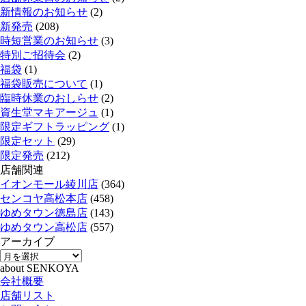
新情報のお知らせ
(2)
新発売
(208)
時短営業のお知らせ
(3)
特別ご招待会
(2)
福袋
(1)
福袋販売について
(1)
臨時休業のおしらせ
(2)
資生堂マキアージュ
(1)
限定ギフトラッピング
(1)
限定セット
(29)
限定発売
(212)
店舗関連
イオンモール綾川店
(364)
センコヤ高松本店
(458)
ゆめタウン徳島店
(143)
ゆめタウン高松店
(557)
アーカイブ
about SENKOYA
会社概要
店舗リスト