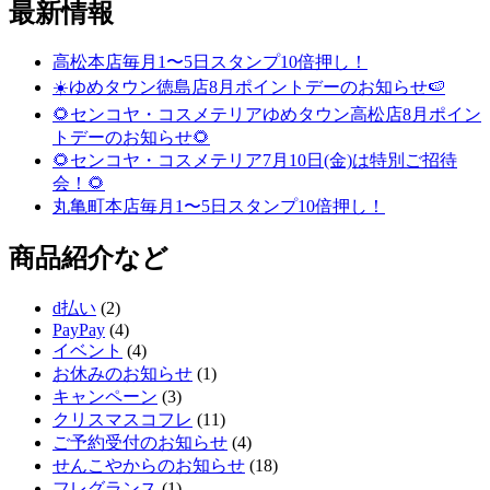
最新情報
高松本店毎月1〜5日スタンプ10倍押し！
☀️ゆめタウン徳島店8月ポイントデーのお知らせ🍉
🌻センコヤ・コスメテリアゆめタウン高松店8月ポイン
トデーのお知らせ🌻
🌻センコヤ・コスメテリア7月10日(金)は特別ご招待
会！🌻
丸亀町本店毎月1〜5日スタンプ10倍押し！
商品紹介など
d払い
(2)
PayPay
(4)
イベント
(4)
お休みのお知らせ
(1)
キャンペーン
(3)
クリスマスコフレ
(11)
ご予約受付のお知らせ
(4)
せんこやからのお知らせ
(18)
フレグランス
(1)