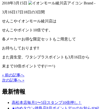
2018年3月15日
Brand -
3月16日17日18日の3日間
せんこやイオンモール綾川店は
せんこやポイント10倍です。
各メーカーお得な限定セットもご用意して
お待ちしております‼️
また資生堂、ワタシプラスポイントも3月16日から
末まで10倍ポイントです(^ー^)
« 前の記事へ
次の記事へ »
最新情報
高松本店毎月1〜5日スタンプ10倍押し！
☀️ゆめタウン徳島店8月ポイントデーのお知らせ🍉