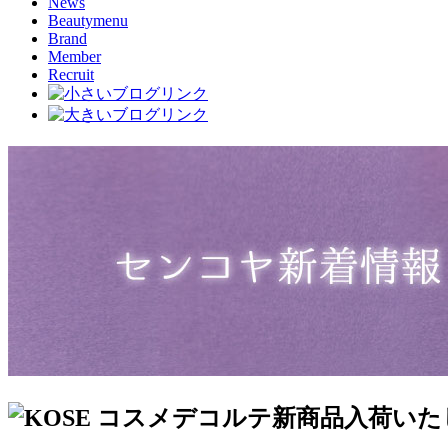
News
Beautymenu
Brand
Member
Recruit