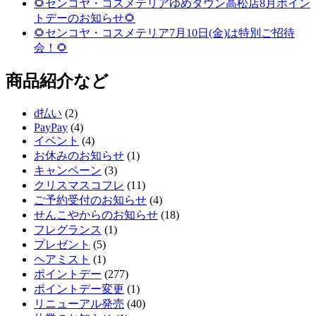
🌻センコヤ・コスメテリアゆめタウン高松店8月ポイン
トデーのお知らせ🌻
🌻センコヤ・コスメテリア7月10日(金)は特別ご招待
会！🌻
商品紹介など
d払い
(2)
PayPay
(4)
イベント
(4)
お休みのお知らせ
(1)
キャンペーン
(3)
クリスマスコフレ
(11)
ご予約受付のお知らせ
(4)
せんこやからのお知らせ
(18)
フレグランス
(1)
プレゼント
(5)
ヘアミスト
(1)
ポイントデー
(277)
ポイントデー変更
(1)
リニューアル発売
(40)