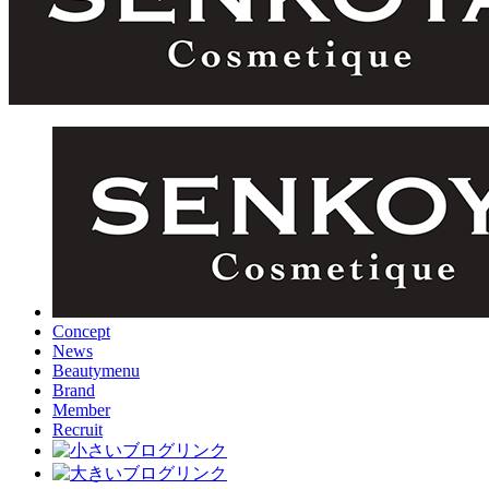
Concept
News
Beautymenu
Brand
Member
Recruit