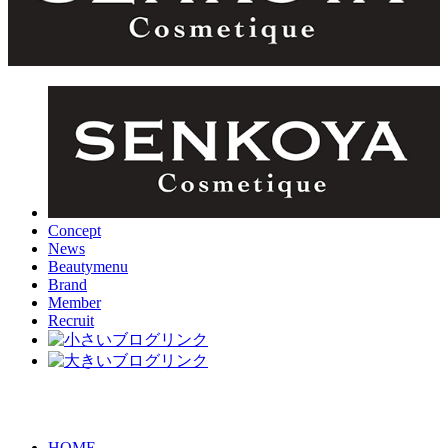
Concept
News
Beautymenu
Brand
Member
Recruit
HOME