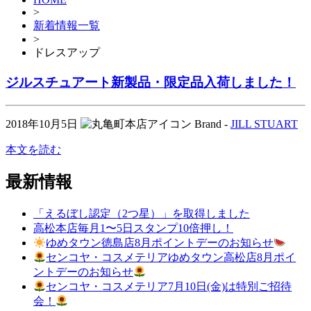
>
新着情報一覧
>
ドレスアップ
ジルスチュアート新製品・限定品入荷しました！
2018年10月5日
Brand -
JILL STUART
本文を読む
最新情報
「えるぼし認定（2つ星）」を取得しました
高松本店毎月1〜5日スタンプ10倍押し！
ゆめタウン徳島店8月ポイントデーのお知らせ
センコヤ・コスメテリアゆめタウン高松店8月ポイ
ントデーのお知らせ
センコヤ・コスメテリア7月10日(金)は特別ご招待
会！