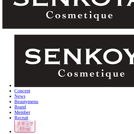
Concept
News
Beautymenu
Brand
Member
Recruit