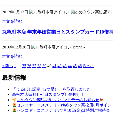
2017年1月12日
本文を読む
丸亀町本店 年末年始営業日とスタンプカード10倍
2016年12月20日
Brand -
本文を読む
« 前へ
1
…
35
36
37
38
39
40
41
42
43
44
45
46
次へ »
最新情報
「えるぼし認定（2つ星）」を取得しました
高松本店毎月1〜5日スタンプ10倍押し！
ゆめタウン徳島店8月ポイントデーのお知らせ
センコヤ・コスメテリアゆめタウン高松店8月ポイン
センコヤ・コスメテリア7月10日(金)は特別ご招待会