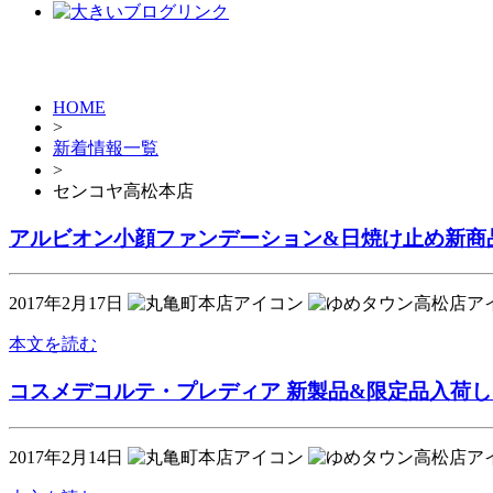
HOME
>
新着情報一覧
>
センコヤ高松本店
アルビオン小顔ファンデーション&日焼け止め新商
2017年2月17日
本文を読む
コスメデコルテ・プレディア 新製品&限定品入荷
2017年2月14日