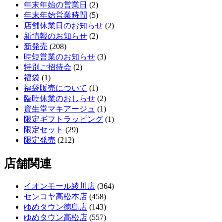
年末年始の営業日
(2)
年末年始営業時間
(5)
店舗休業日のお知らせ
(2)
新情報のお知らせ
(2)
新発売
(208)
時短営業のお知らせ
(3)
特別ご招待会
(2)
福袋
(1)
福袋販売について
(1)
臨時休業のおしらせ
(2)
資生堂マキアージュ
(1)
限定ギフトラッピング
(1)
限定セット
(29)
限定発売
(212)
店舗関連
イオンモール綾川店
(364)
センコヤ高松本店
(458)
ゆめタウン徳島店
(143)
ゆめタウン高松店
(557)